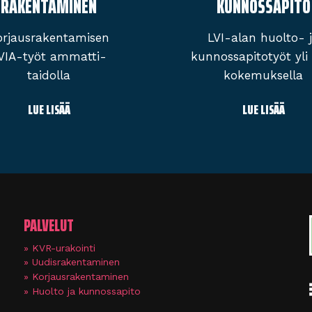
RAKENTAMINEN
KUNNOSSAPITO
orjaus­rakentamisen
LVI-alan huolto- 
VIA-työt ammatti­
kunnossa­pitotyöt yli
taidolla
kokemuksella
LUE LISÄÄ
LUE LISÄÄ
PALVELUT
KVR-urakointi
Uudisrakentaminen
Korjausrakentaminen
Huolto ja kunnossapito