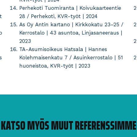
Perhekoti Tuomiranta | Koivukaarteentie
t
28 / Perhekoti, KVR-työt | 2024
As Oy Antin kartano | Kirkkokatu 23–25 /
o
Kerrostalo | 43 asuntoa, Linjasaneeraus |
2023
TA-Asumisoikeus Hatsala | Hannes
s
Kolehmaisenkatu 7 / Asuinkerrostalo | 51
huoneistoa, KVR-työt | 2023
KATSO MYÖS MUUT REFERENSSIMME