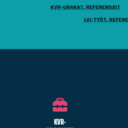
KVR-URAKAT, REFERENSSIT
LVI-TYÖT, REFER
KVR-