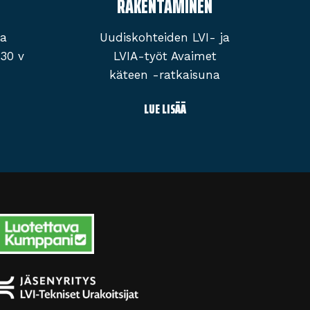
RAKENTAMINEN
ja
Uudis­kohteiden LVI- ja
 30 v
LVIA-työt Avaimet
käteen -ratkaisuna
LUE LISÄÄ