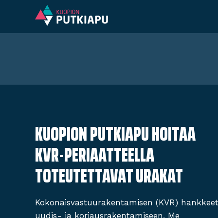
Siirry
sisältöön
KUOPION PUTKIAPU HOITAA
KVR-PERIAATTEELLA
TOTEUTETTAVAT URAKAT
Kokonaisvastuurakentamisen (KVR) hankkee
uudis- ja korjausrakentamiseen. Me