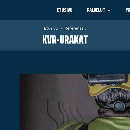
ETUSIVU
PALVELUT
Y
Etusivu
›
Referenssit
KVR-URAKAT
t