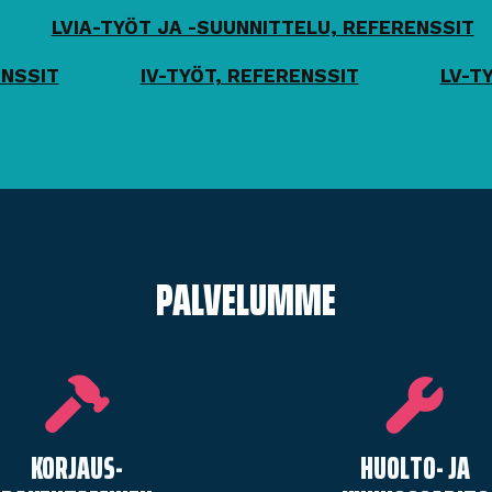
LVIA-TYÖT JA -SUUNNITTELU, REFERENSSIT
ENSSIT
IV-TYÖT, REFERENSSIT
LV-T
PALVELUMME
KORJAUS­
HUOLTO- JA