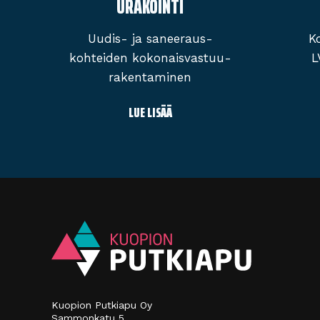
URAKOINTI
Uudis- ja saneeraus­
K
kohteiden kokonais­vastuu­
L
rakentaminen
LUE LISÄÄ
Kuopion Putkiapu Oy
Sammonkatu 5